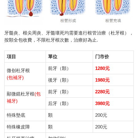
牙髓炎、根尖周炎、牙髓壞死均需要進行根管治療（杜牙根），
按顆全包收費，不限杜牙根次數，治療好為止.
項目
單位
门市价
前牙（顆）
1280元
微创杜牙根
(包補牙)
後牙（顆）
1980元
前牙（顆）
2280元
顯微鏡杜牙根
(包
補牙)
后牙（顆）
3980元
特殊墊底
顆
200元
特殊橡皮障
顆
200元