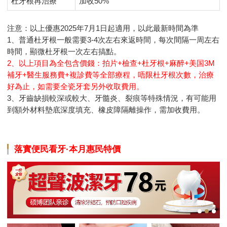
杜牙根再治療
加收50%
注意：以上優惠2025年7月1日起適用，以此最新時間為準
1、普通杜牙根一般需要3-4次左右來返時間，每次間隔一周左右
時間，顯微杜牙根一次左右搞點。
2、以上項目為全包含價錢：拍片+檢查+杜牙根+麻醉+美国3M
補牙+醫生服務費+複診費等全部療程，唔限杜牙根次數，治療
好為止，如需要全瓷牙套另外收取
費用
。
3、牙齒缺損較深或較大、牙髓炎、裂痕等特殊情況，有可能用
到額外材料墊底深度填充、橡皮障隔離操作，需加收費用。
落實便民看牙·本月惠民特價