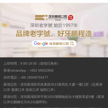
上班時間：9:00-19:00（節假日無休）
香港/whatsApp：+852 69022856
深圳電話：+86 18948755477
羅湖总院：深圳羅湖區筍崗東路3013號長虹大廈一樓口腔（近羅湖
口岸 蓮塘口岸 皇崗口岸 福田口岸）
羅湖分院：深圳羅湖區和平路1002號郵檢綜合大樓新美姿5樓（羅湖
口岸出關橋社方向2分鐘即到）