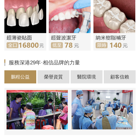
服務深港29年·相信品牌的力量
鵬程公益
榮譽資質
醫院環境
顧客信賴