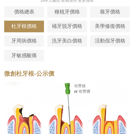
28年大醫院·收費透明·更多保障
價格總表
種植牙價格
箍牙價格
杜牙根價格
補牙脱牙價格
美學修復價格
牙周病價格
洗牙美白價格
活動假牙價格
牙敏感酸痛
微創杜牙根-公示價