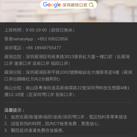
上班時間：9:00-19:00（節假日無休）
香港/whatsApp：+852 69022856
深圳電話：+86 18948755477
羅湖总院：深圳羅湖區筍崗東路3013號長虹大廈一樓口腔（近羅湖
口岸 蓮塘口岸 皇崗口岸 福田口岸）
羅湖分院：深圳羅湖區和平路1002號郵檢綜合大樓新美姿5樓（羅湖
口岸出關橋社方向2分鐘即到）
南山分院：南山區粵海街道高新南環路22號深圳灣科技生態園4棟1
層12-18號（近深圳灣口岸 皇崗口岸）
温馨提示：
1、如您在羅湖/蓮塘/福田/皇崗/深圳灣口岸，電話預約享專車接送
2、請提前預約時間，院內CT檢查免費，實惠放心。
3、醫院提供速遞免費存放服務。