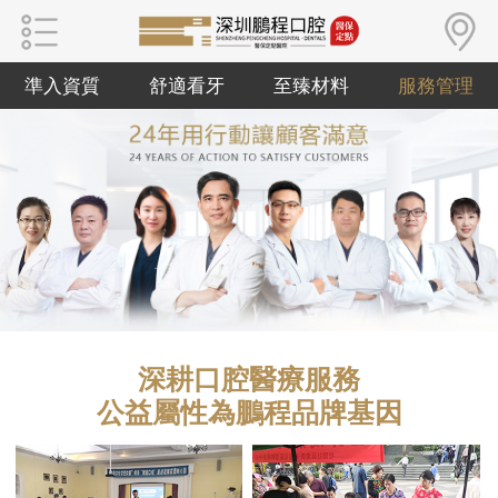
準入資質
舒適看牙
至臻材料
服務管理
深耕口腔醫療服務
公益屬性為鵬程品牌基因