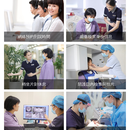
網絡預約到院時間
前臺核實身份信息
稍坐片刻休息
陪護口內檢查與拍片